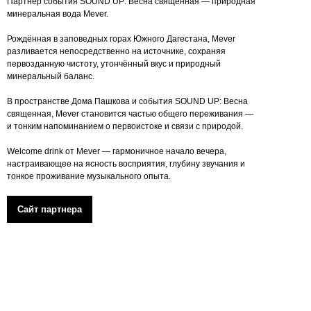
Партнёр события SOUND UP: Весна священная — природная
минеральная вода Mever.
Рождённая в заповедных горах Южного Дагестана, Mever
разливается непосредственно на источнике, сохраняя
первозданную чистоту, утончённый вкус и природный
минеральный баланс.
В пространстве Дома Пашкова и события SOUND UP: Весна
священная, Mever становится частью общего переживания —
и тонким напоминанием о первоистоке и связи с природой.
Welcome drink от Mever — гармоничное начало вечера,
настраивающее на ясность восприятия, глубину звучания и
тонкое проживание музыкального опыта.
Сайт партнера