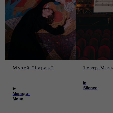
Музей "Гараж"
Театр Мая
▶︎
Silence
▶︎
Мередит
Монк